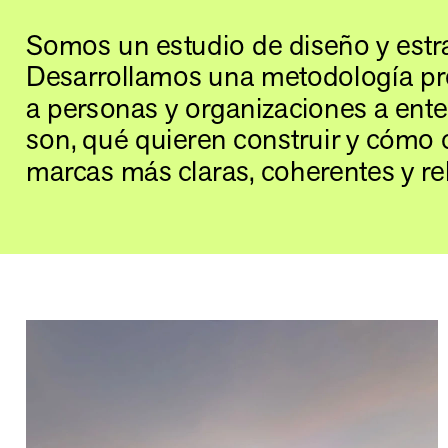
Somos un estudio de diseño y estra
Desarrollamos una metodología pro
a personas y organizaciones a ente
son, qué quieren construir y cómo c
marcas más claras, coherentes y re